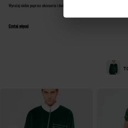
Wyrażaj siebie poprzez akcesoria i dodatki od Local Heroes!
Czytaj więcej