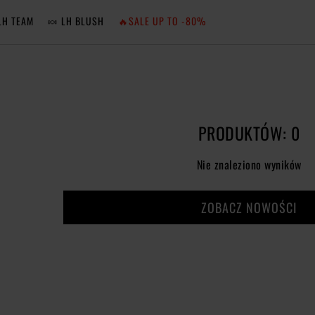
LH TEAM
🍬 LH BLUSH
🔥SALE UP TO -80%
MA
ZA
PRODUKTÓW: 0
NIE 
Nie znaleziono wyników
ZA
ZOBACZ NOWOŚCI