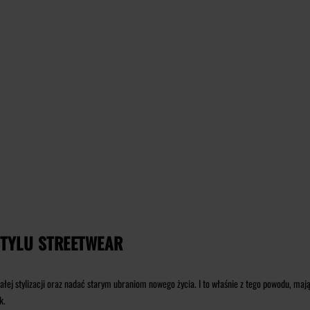
STYLU STREETWEAR
całej stylizacji oraz nadać starym ubraniom nowego życia. I to właśnie z tego powodu, ma
k.