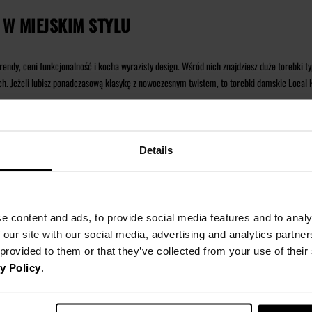
 W MIEJSKIM STYLU
 trendy, ceni funkcjonalność i kocha wyrazisty design. Wśród nich znajdziesz duże torebki
ach. Jeżeli lubisz ponadczasową klasykę z nowoczesnym twistem, to torebki damskie Local
LASYKA STREETWEARU W NAJMODNIEJSZYM WY
Details
 stylówki bez
nakrycia głowy
! Sprawdź nasze ponadczasowe, designerskie czapki z daszkiem
w wielu różnych odsłonach – różowe bucket hat, czarne, kolorowe oraz z różnorodnymi nadru
wą aurę.
e content and ads, to provide social media features and to analy
EFON, BRELOKI, SKARPETKI
 our site with our social media, advertising and analytics partn
 provided to them or that they’ve collected from your use of thei
, jakimi ludźmi, ale też jakimi przedmiotami się otaczasz! Wiemy o tym w Local Heroes, dl
y Policy
.
ki
do koszykówki, czy oryginalne
akcesoria do domu
.