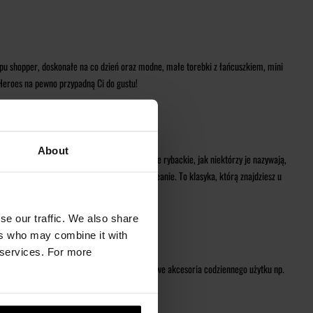
 typu shopper, doskonałe na co dzień oraz modne, małe torebki z łańcuszkiem, mini
 Heroes na pewno przypadną Ci do gustu!
DANIU
About
 oraz najmodniejsze w tym sezonie kapelusze rybackie, jak niektórzy je nazywają,
kami. W chłodniejsze dni postaw na czapkę beanie. To klasyka, którą znajdziesz u
se our traffic. We also share
ers who may combine it with
r services. For more
atego tworzymy dla Ciebie wyjątkowe, nietuzinkowe akcesoria codziennego użytku np.