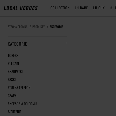
COLLECTION
LH BABE
LH GUY
🎯 
STRONA GŁÓWNA
PRODUKTY
AKCESORIA
KATEGORIE
TOREBKI
PLECAKI
SKARPETKI
PASKI
ETUI NA TELEFON
CZAPKI
AKCESORIA DO DOMU
BIŻUTERIA