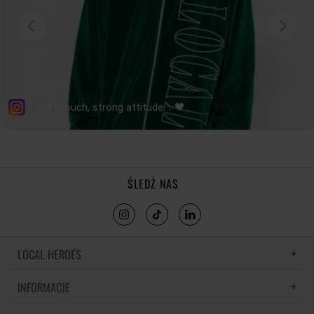
ŚLEDŹ NAS
LOCAL HEROES
INFORMACJE
LH MEMORIES
MATERIAŁY I PIELĘGNACJA