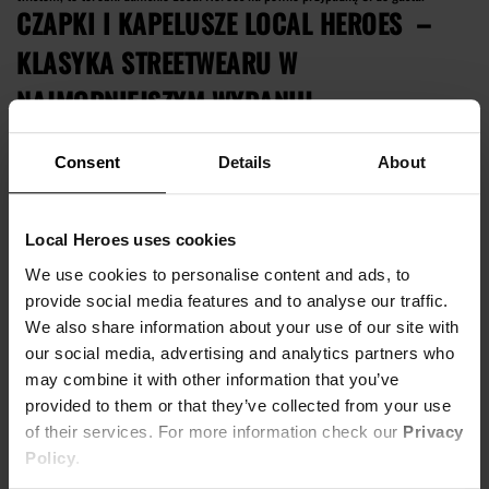
CZAPKI I KAPELUSZE LOCAL HEROES –
KLASYKA STREETWEARU W
NAJMODNIEJSZYM WYDANIU
Consent
Details
About
Fani mody streetwear, koszykówki i mody hiphopowej wiedzą, że nie ma kompletnej
stylówki bez
nakrycia głowy
! Sprawdź nasze ponadczasowe, designerskie czapki z
daszkiem oraz najmodniejsze w tym sezonie kapelusze rybackie, jak niektórzy je
Local Heroes uses cookies
nazywają, czyli w języku mody - bucket hat! Idealne zarówno dla niej i dla niego i
dostępne w wielu różnych odsłonach – różowe bucket hat, czarne, kolorowe oraz z
We use cookies to personalise content and ads, to
różnorodnymi nadrukami. W chłodniejsze dni postaw na czapkę beanie. To klasyka,
provide social media features and to analyse our traffic.
DODATKI OD LOCAL HEROES – ETUI NA
którą znajdziesz u nas w wielu rozmaitych i zwariowanych kolorach, które ożywią
We also share information about your use of our site with
Twoją jesienno-zimową aurę.
our social media, advertising and analytics partners who
TELEFON, BRELOKI, SKARPETKI
may combine it with other information that you’ve
provided to them or that they’ve collected from your use
W stylu nie chodzi tylko o ubrania. Twój styl to to kim jesteś, jak się zachowujesz,
of their services. For more information check our
Privacy
jakimi ludźmi, ale też jakimi przedmiotami się otaczasz! Wiemy o tym w Local
Policy
.
Heroes, dlatego tworzymy dla Ciebie wyjątkowe, nietuzinkowe akcesoria