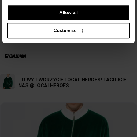
codziennego użytku np.
stylowe etui na telefon
,
breloki do kluczy
, a nawet
materiały
biurowe
, wyjątkowe
piłki
do koszykówki, czy oryginalne
akcesoria do domu
.
Allow all
Wyrażaj siebie poprzez akcesoria i dodatki od Local Heroes!
Customize
Czytaj więcej