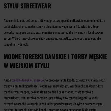
STYLU STREETWEAR
Akcesoria to coś, coś co potrafi w najprostszy sposób całkowicie odmienić oblicze
całej stylizacji oraz nadać starym ubraniom nowego życia. I to właśnie z tego
powodu, mają one bardzo ważne miejsce w naszej szafie i w naszym local'sowym
sercu! Wśród naszych akcesoriów znajdziesz wszystko, czego potrzebujesz, aby
uzupełnić swój look.
MODNE TOREBKI DAMSKIE I TORBY MĘSKIE
W MIEJSKIM STYLU
Nasze
torebki damskie
i
saszetki
, to propozycja dla każdej dziewczyny, która śledzi
trendy, ceni funkcjonalność i kocha wyrazisty design. Wśród nich znajdziesz duże
torebki typu shopper, doskonałe na co dzień oraz modne, małe torebki z
łańcuszkiem, mini torebki damskie i prawdziwy hit– torebki bagietki w wielu
różnych wzorach i kolorach. Jeżeli lubisz ponadczasową klasykę z nowoczesnym
twistem, to torebki damskie Local Heroes na pewno przypadną Ci do gustu!